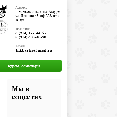
Адрес:
г. Комсомольск-на-Амуре,
ул. Ленина 45, оф.228. пт с
16 до 19
Телефон:
8 (914) 177-44-53
8 (914) 403-40-30
Email:
klkbastis@mail.ru
Курсы, семинары
Мы в
соцсетях